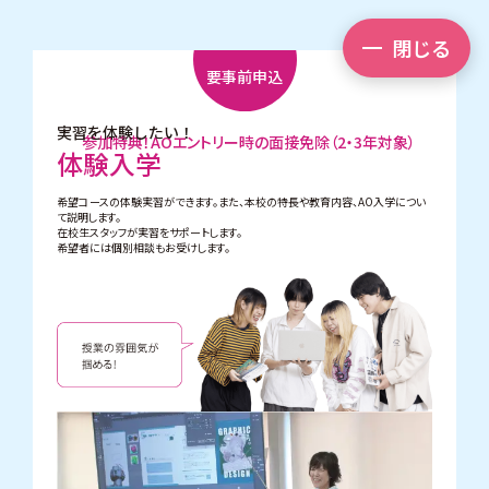
閉じる
要事前申込
実習を体験したい！
参加特典！AOエントリー時の面接免除（2・3年対象）
体験入学
希望コースの体験実習ができます。また、本校の特長や教育内容、AO入学につい
て説明します。
在校生スタッフが実習をサポートします。
希望者には個別相談もお受けします。