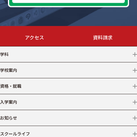
アクセス
資料請求
学科
情報テクノロジー
学校案内
クリエイター
学校情報
資格・就職
デザイン
アクセス
資格
入学案内
ビジネス
情報公開
就職
募集学科・コース等
お知らせ
医療事務
学費
ニュース
スクールライフ
仕事からコースを探す