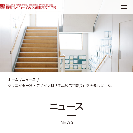
Instagram
LINE
ホーム
ニュース
クリエイター科・デザイン科「作品展示発表会」を開催しました。
ニ
ュ
ー
ス
N
E
W
S