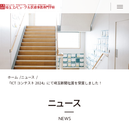
Instagram
LINE
ホーム
ニュース
「ICT コンテスト 2024」にて埼玉新聞社賞を受賞しました！
ニ
ュ
ー
ス
N
E
W
S