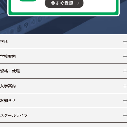
学科
情報テクノロジー
学校案内
クリエイター
学校情報
資格・就職
デザイン
アクセス
資格
入学案内
ビジネス
情報公開
就職
募集学科・コース等
お知らせ
医療事務
学費
ニュース
スクールライフ
仕事からコースを探す
出願について
プライバシーポリシー