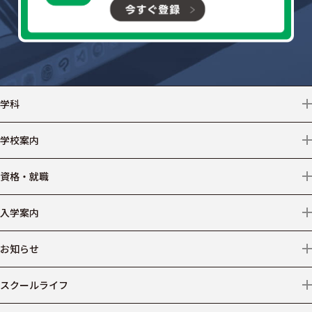
学科
情報テクノロジー
学校案内
クリエイター
学校情報
資格・就職
デザイン
アクセス
資格
入学案内
ビジネス
情報公開
就職
募集学科・コース等
お知らせ
医療事務
学費
ニュース
スクールライフ
仕事からコースを探す
出願について