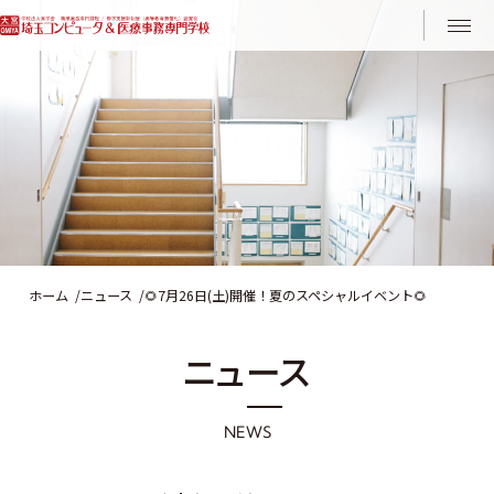
Instagram
LINE
ホーム
ニュース
🌻7月26日(土)開催！夏のスペシャルイベント🌻
ニ
ュ
ー
ス
N
E
W
S