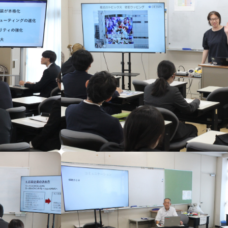
学校案内
学科・コー
SCHOOL GUIDE
DEPARTMENT / CO
入学案内
資格・就職
ADMISSION INFORMATION
QUALIFICATIONS /
学生の声
アクセス