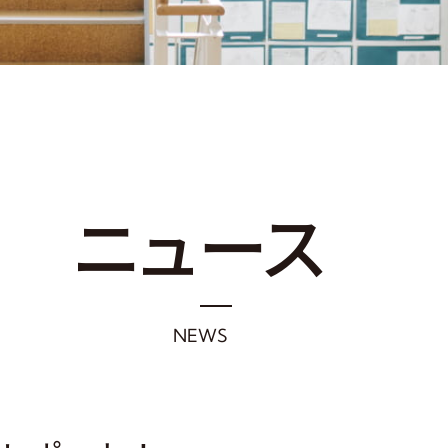
ニ
ュ
ー
ス
N
E
W
S