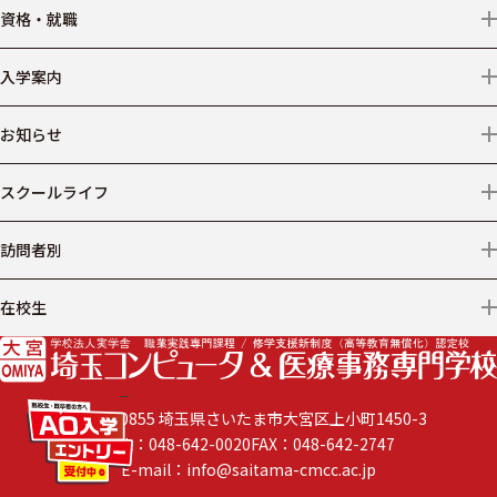
クリエイター
学校情報
資格・就職
デザイン
アクセス
資格
入学案内
ビジネス
情報公開
就職
募集学科・コース等
お知らせ
医療事務
学費
ニュース
スクールライフ
仕事からコースを探す
出願について
プライバシーポリシー
施設・設備
訪問者別
AO入学
年間スケジュール
保護者の方へ
在校生
学費サポート
学生の声
社会人・短大・大学生の方へ
遅刻・欠席
学費以外の諸費用
企業の採用ご担当者様へ
閉じる
〒330-0855 埼玉県さいたま市大宮区上小町1450-3
よくある質問
TEL：048-642-0020
FAX：048-642-2747
卒業生の方へ
E-mail：info@saitama-cmcc.ac.jp