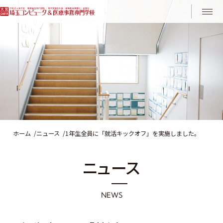
Instagram
LINE
ホーム
ニュース
1年生全員に「就活キックオフ」を実施しました。
ニ
ュ
ー
ス
N
E
W
S