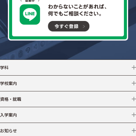
学科
情報テクノロジー
学校案内
クリエイター
学校情報
資格・就職
デザイン
アクセス
資格
入学案内
ビジネス
情報公開
就職
募集学科・コース等
お知らせ
医療事務