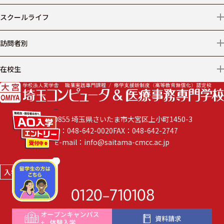
学費
ニュース
スクールライフ
仕事からコースを探す
出願について
プライバシーポリシー
施設・設備
訪問者別
AO入学
年間スケジュール
保護者の方へ
在校生
学費サポート
学生の声
社会人・短大・大学生の方へ
遅刻・欠席
学費以外の諸費用
企業の採用ご担当者様へ
閉じる
〒330-0855 埼玉県さいたま市大宮区上小町1450-3
よくある質問
TEL：048-642-0020
FAX：048-642-2747
卒業生の方へ
E-mail：info@saitama-cmcc.ac.jp
高校・教育機関の先生方へ
閉じる
入学相談室
講師をご希望の方へ
0120
-
710108
留学生の方へ
Instagram
LINE