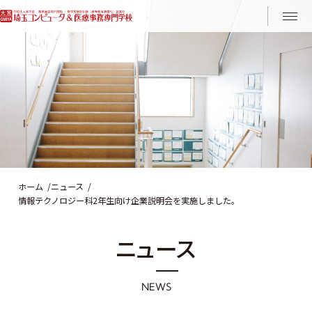
Instagram
LINE
ホーム
ニュース
情報テクノロジー科2年生向け企業説明会を実施しました。
ニ
ュ
ー
ス
N
E
W
S