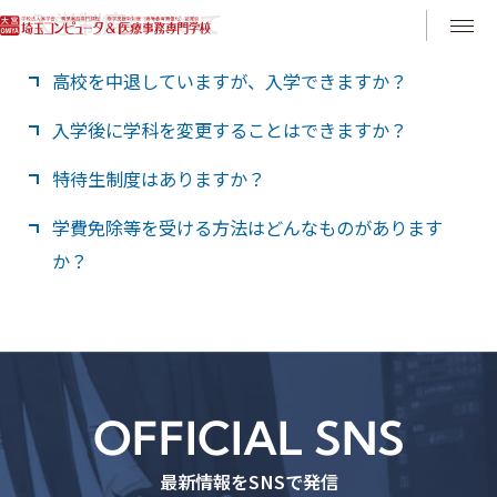
入学制度について
Instagram
LINE
高校を中退していますが、入学できますか？
入学後に学科を変更することはできますか？
出願資格として高等学校卒業（見込）以上、または同
等以上の学力を有すると認められる者となっていま
特待生制度はありますか？
できません。それぞれの学科、専門的な分野の知識や
す。高校を中退された場合は、高等学校卒業程度認定
技術を入学後すぐから基礎固めとして学んでいきま
試験を合格することで出願が可能となります。
学費免除等を受ける方法はどんなものがあります
希望者は「学力特待試験」を受けていただくことがで
す。入学前にしっかりと希望を固めてご入学頂くのが
か？
きます。（全ての出願合格者が受験資格を有しま
一番ですので、何度でも体験入学等のオープンキャン
す。）入学願書内の「学力特待試験受験」欄に〇印を
パスにご参加いただき、納得したうえでご入学くださ
AO入学者、指定校推薦者、資格取得者、部活動成績優
つけてご出願いただくことで、「学力特待試験」を受
い。
秀者、皆勤者、卒業生・在校生紹介者、本校イベント
験することができます。試験内容は高校卒業程度の国
参加者の各種学費免除制度があります。（制度によっ
語、数学、英語の筆記試験と面接を実施します。
ては対象区分有り。）その他、遠方者向けの交通費・
OFFICIAL SNS
下宿代の補助制度（条件有り）もあります。
最新情報をSNSで発信