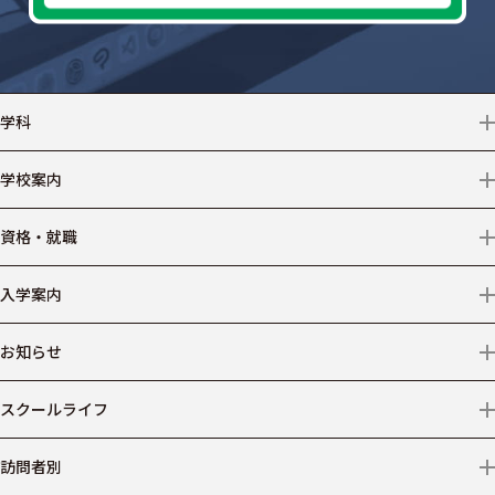
学科
情報テクノロジー
学校案内
クリエイター
学校情報
資格・就職
デザイン
アクセス
資格
入学案内
ビジネス
情報公開
就職
募集学科・コース等
お知らせ
医療事務
学費
ニュース
スクールライフ
仕事からコースを探す
出願について
プライバシーポリシー
施設・設備
訪問者別
AO入学