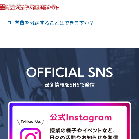
学費納入ついて
Instagram
LINE
学費を分納することはできますか？
指定納入日による学費等の納入が困難な方のために、
在学中の学費分納制度を設けています。希望される方
は、本校合格後お早めに入学相談室までご連絡くださ
い。
OFFICIAL SNS
入学相談室：0120-710108 （平日9：00～16：30年
末年始等の休校日除く）
最新情報をSNSで発信