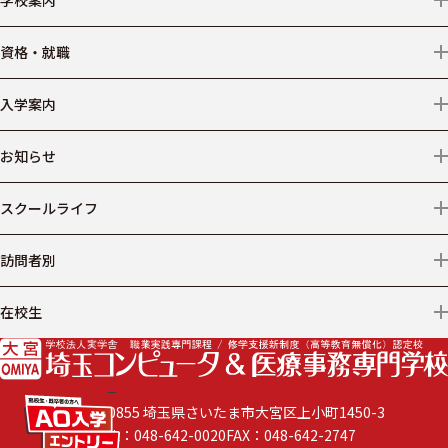
クリエイター
学校情報
資格・就職
デザイン
アクセス
資格
入学案内
ビジネス
情報公開
就職
募集学科・コース等
お知らせ
医療事務
学費
ニュース
スクールライフ
仕事からコースを探す
出願について
プライバシーポリシー
施設・設備
訪問者別
AO入学
年間スケジュール
保護者の方へ
在校生
学費サポート
学生の声
社会人・短大・大学生の方へ
遅刻・欠席
学費以外の諸費用
企業の採用ご担当者様へ
閉じる
〒330-0855 埼玉県さいたま市大宮区上小町1450-3
よくある質問
TEL：048-642-0020
FAX：048-642-2747
卒業生の方へ