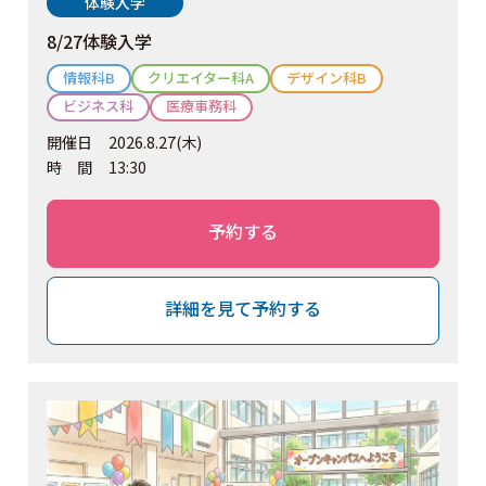
体験入学
8/27体験入学
情報科B
クリエイター科A
デザイン科B
ビジネス科
医療事務科
開催日
2026.8.27(木)
時間
13:30
予約する
詳細を見て予約する