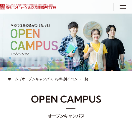
Instagram
LINE
ホーム
オープンキャンパス
学科別イベント一覧
O
P
E
N
C
A
M
P
U
S
オ
ー
プ
ン
キ
ャ
ン
パ
ス