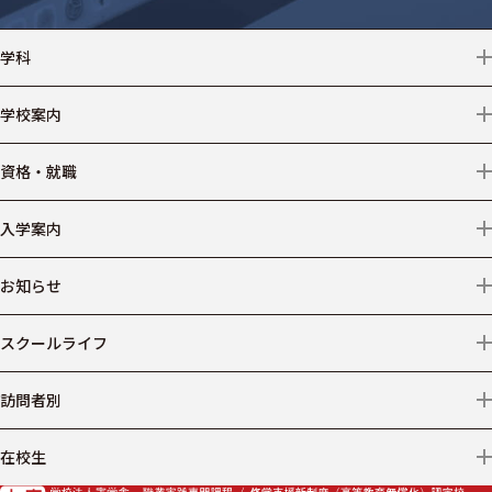
学科
情報テクノロジー
学校案内
クリエイター
学校情報
資格・就職
デザイン
アクセス
資格
入学案内
ビジネス
情報公開
就職
募集学科・コース等
お知らせ
医療事務
学費
ニュース
スクールライフ
仕事からコースを探す
出願について
プライバシーポリシー
施設・設備
訪問者別
AO入学
年間スケジュール
保護者の方へ
在校生
学費サポート